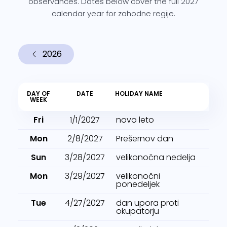
observances. Dates below cover the full 2027
calendar year for zahodne regije.
2026
DAY OF
DATE
HOLIDAY NAME
WEEK
Fri
1/1/2027
novo leto
Mon
2/8/2027
Prešernov dan
Sun
3/28/2027
velikonočna nedelja
Mon
3/29/2027
velikonočni
ponedeljek
Tue
4/27/2027
dan upora proti
okupatorju