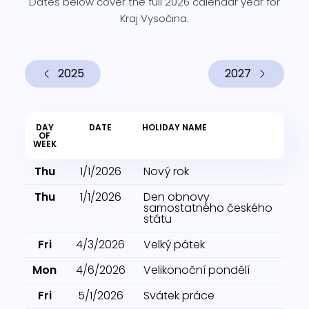
Dates below cover the full 2026 calendar year for
Kraj Vysočina.
2025
2027
DAY
DATE
HOLIDAY NAME
OF
WEEK
Thu
1/1/2026
Nový rok
Thu
1/1/2026
Den obnovy
samostatného českého
státu
Fri
4/3/2026
Velký pátek
Mon
4/6/2026
Velikonoční pondělí
Fri
5/1/2026
Svátek práce