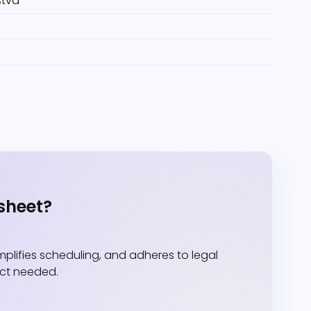
stva
sheet?
lifies scheduling, and adheres to legal
act needed.