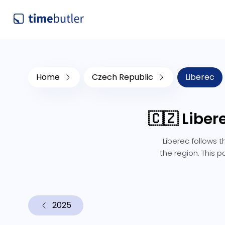
Home
Czech Republic
Liberec
🇨🇿 Libe
Liberec follows 
the region. This p
2025