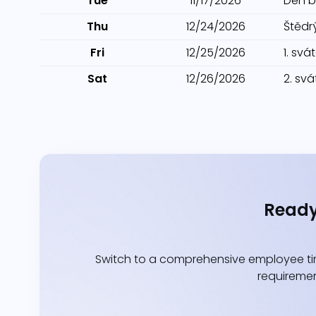
Tue
11/17/2026
Den b
Thu
12/24/2026
Štědr
Fri
12/25/2026
1. sv
Sat
12/26/2026
2. sv
Ready
Switch to a comprehensive employee tim
requiremen