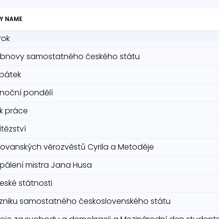
Y NAME
rok
bnovy samostatného českého státu
 pátek
onoční pondělí
k práce
tězství
lovanských věrozvěstů Cyrila a Metoděje
pálení mistra Jana Husa
eské státnosti
zniku samostatného československého státu