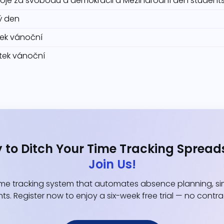
oje za svobodu a demokracii a Mezinárodní den student
ý den
átek vánoční
átek vánoční
 to Ditch Your Time Tracking Spread
Join Us!
e tracking system that automates absence planning, simp
ts. Register now to enjoy a six-week free trial — no contr