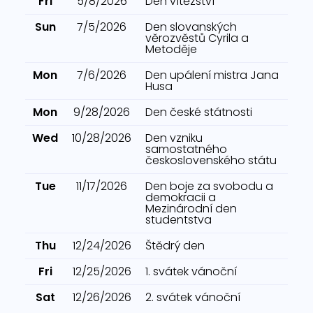
Fri
5/8/2026
Den vítězství
Sun
7/5/2026
Den slovanských
věrozvěstů Cyrila a
Metoděje
Mon
7/6/2026
Den upálení mistra Jana
Husa
Mon
9/28/2026
Den české státnosti
Wed
10/28/2026
Den vzniku
samostatného
československého státu
Tue
11/17/2026
Den boje za svobodu a
demokracii a
Mezinárodní den
studentstva
Thu
12/24/2026
Štědrý den
Fri
12/25/2026
1. svátek vánoční
Sat
12/26/2026
2. svátek vánoční