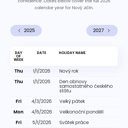
confidence. Dates below cover the full 2026
calendar year for Nový Jičín.
2025
2027
DAY
DATE
HOLIDAY NAME
OF
WEEK
Thu
1/1/2026
Nový rok
Thu
1/1/2026
Den obnovy
samostatného českého
státu
Fri
4/3/2026
Velký pátek
Mon
4/6/2026
Velikonoční pondělí
Fri
5/1/2026
Svátek práce