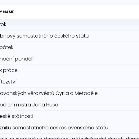
Y NAME
rok
bnovy samostatného českého státu
 pátek
onoční pondělí
k práce
tězství
lovanských věrozvěstů Cyrila a Metoděje
pálení mistra Jana Husa
eské státnosti
zniku samostatného československého státu