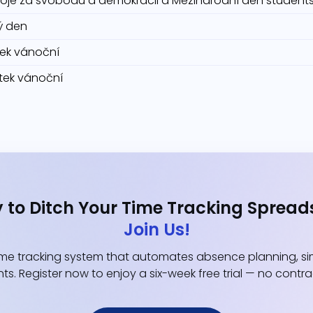
oje za svobodu a demokracii a Mezinárodní den student
ý den
átek vánoční
átek vánoční
 to Ditch Your Time Tracking Spread
Join Us!
e tracking system that automates absence planning, simp
ts. Register now to enjoy a six-week free trial — no contr