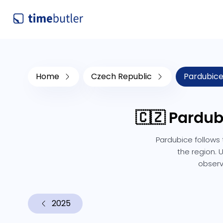
Home
Czech Republic
Pardubic
🇨🇿 Pardub
Pardubice follows 
the region. 
observ
2025