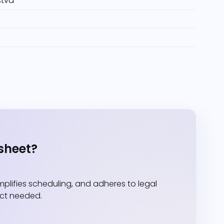
stva
sheet?
lifies scheduling, and adheres to legal
act needed.