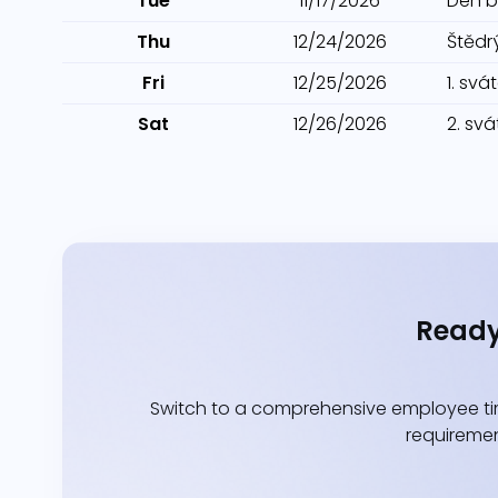
Tue
11/17/2026
Den b
Thu
12/24/2026
Štědr
Fri
12/25/2026
1. sv
Sat
12/26/2026
2. sv
Ready
Switch to a comprehensive employee tim
requiremen