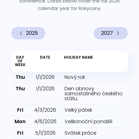
confidence. Dates below cover the full 2026
calendar year for Rokycany.
2025
2027
DAY
DATE
HOLIDAY NAME
OF
WEEK
Thu
1/1/2026
Nový rok
Thu
1/1/2026
Den obnovy
samostatného českého
státu
Fri
4/3/2026
Velký pátek
Mon
4/6/2026
Velikonoční pondělí
Fri
5/1/2026
Svátek práce