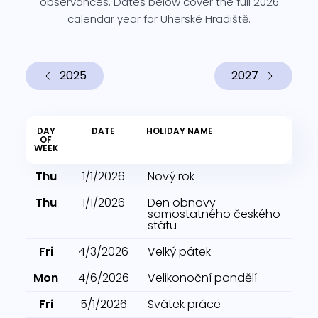
observances. Dates below cover the full 2026
calendar year for Uherské Hradiště.
2025
2027
DAY
DATE
HOLIDAY NAME
OF
WEEK
Thu
1/1/2026
Nový rok
Thu
1/1/2026
Den obnovy
samostatného českého
státu
Fri
4/3/2026
Velký pátek
Mon
4/6/2026
Velikonoční pondělí
Fri
5/1/2026
Svátek práce