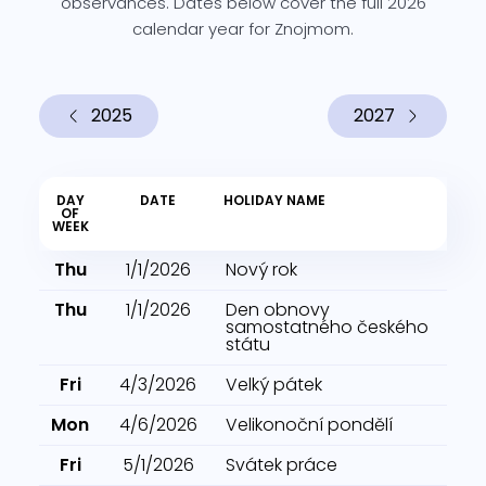
observances. Dates below cover the full 2026
calendar year for Znojmom.
2025
2027
DAY
DATE
HOLIDAY NAME
OF
WEEK
Thu
1/1/2026
Nový rok
Thu
1/1/2026
Den obnovy
samostatného českého
státu
Fri
4/3/2026
Velký pátek
Mon
4/6/2026
Velikonoční pondělí
Fri
5/1/2026
Svátek práce