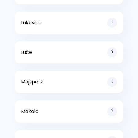
Lukovica
Luče
Majšperk
Makole